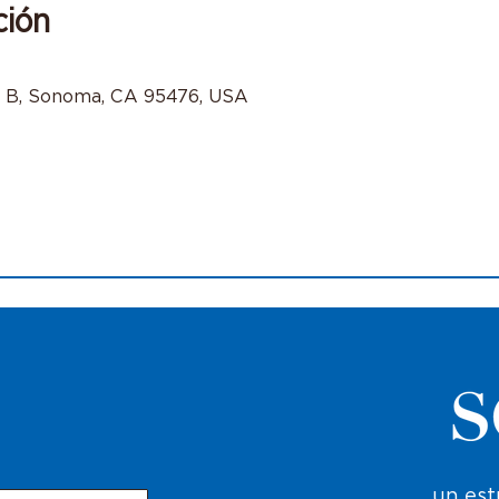
ción
e B, Sonoma, CA 95476, USA
un est