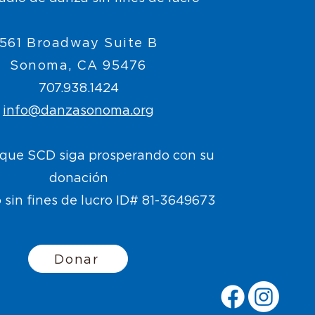
561 Broadway Suite B
Sonoma, CA 95476
707.938.1424
info@danzasonoma.org
que SCD siga prosperando con su
donación
 sin fines de lucro ID# 81-3649673
Donar