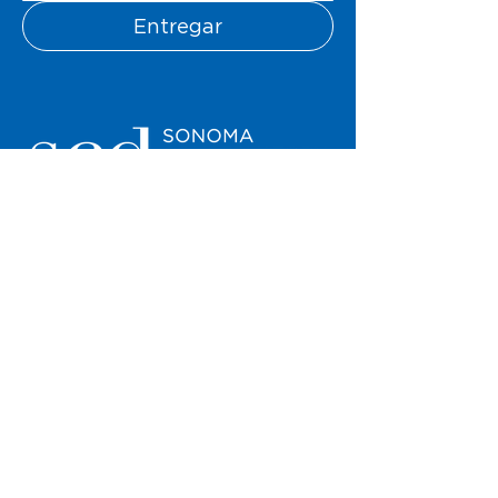
Entregar
un estudio de danza sin fines de lucro
561 Broadway Suite B
Sonoma, CA 95476
707.938.1424
info@danzasonoma.org
Ayude a que SCD siga prosperando con su
donación
Impuesto sin fines de lucro ID# 81-3649673